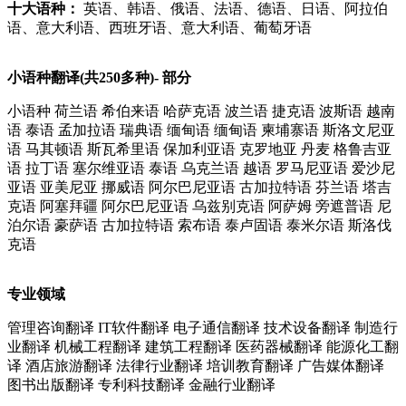
十大语种：
英语、韩语、俄语、法语、德语、日语、阿拉伯
语、意大利语、西班牙语、意大利语、葡萄牙语
小语种翻译(共250多种)- 部分
小语种 荷兰语 希伯来语 哈萨克语 波兰语 捷克语 波斯语 越南
语 泰语 孟加拉语 瑞典语 缅甸语 缅甸语 柬埔寨语 斯洛文尼亚
语 马其顿语 斯瓦希里语 保加利亚语 克罗地亚 丹麦 格鲁吉亚
语 拉丁语 塞尔维亚语 泰语 乌克兰语 越语 罗马尼亚语 爱沙尼
亚语 亚美尼亚 挪威语 阿尔巴尼亚语 古加拉特语 芬兰语 塔吉
克语 阿塞拜疆 阿尔巴尼亚语 乌兹别克语 阿萨姆 旁遮普语 尼
泊尔语 豪萨语 古加拉特语 索布语 泰卢固语 泰米尔语 斯洛伐
克语
专业领域
管理咨询翻译 IT软件翻译 电子通信翻译 技术设备翻译 制造行
业翻译 机械工程翻译 建筑工程翻译 医药器械翻译 能源化工翻
译 酒店旅游翻译 法律行业翻译 培训教育翻译 广告媒体翻译
图书出版翻译 专利科技翻译 金融行业翻译